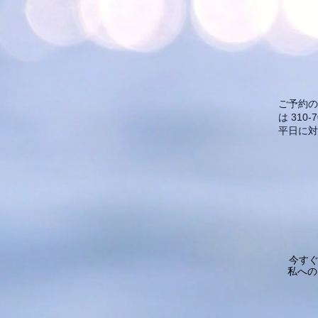
ご予約
は 31
平日に対
今すぐ
私への