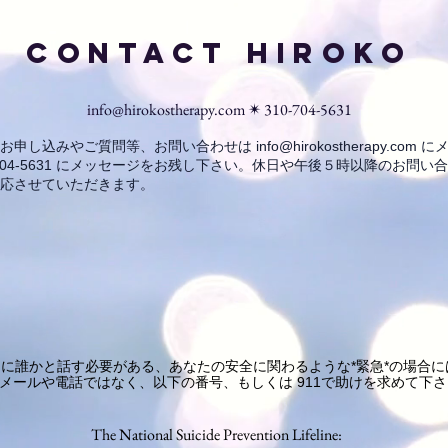
Contact Hiroko
info@hirokostherapy.com
✴︎ 310-704-5631
のお申し込みやご質問等、お問い合わせは
info@hirokostherapy.com
にメ
0-704-5631 にメッセージをお残し下さい。休日や午後５時以降のお問い
応させていただきます。
に誰かと話す必要がある、あなたの安全に関わるような*緊急*の場合に
メールや電話ではなく、
以下の番号、もしくは 911で助けを求めて下
The National Suicide Prevention Lifeline: