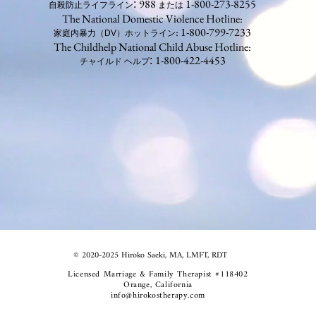
988
1-800-273-8255
:
自殺防止ライフライン
または
The National Domestic Violence Hotline:
: 1-800-799-7233
家庭内暴力（DV）ホットライン
The Childhelp National Child Abuse Hotline:
1-800-422-4453
:
チャイルド ヘルプ
© 2020-2025 Hiroko Saeki, MA, LMFT, RDT
Licensed Marriage & Family Therapist #118402
Orange, California
info@hirokostherapy.com